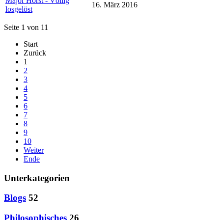
Major Horst - Völlig
16. März 2016
losgelöst
Seite 1 von 11
Start
Zurück
1
2
3
4
5
6
7
8
9
10
Weiter
Ende
Unterkategorien
Blogs
52
Philosophisches
26