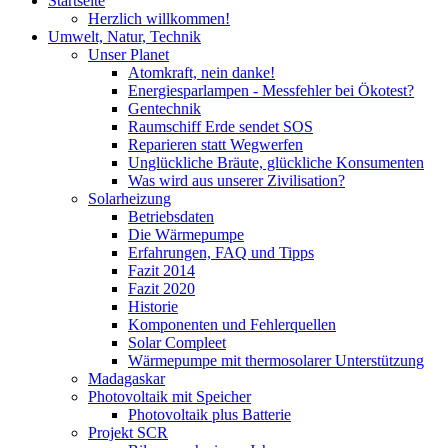
Startseite
Herzlich willkommen!
Umwelt, Natur, Technik
Unser Planet
Atomkraft, nein danke!
Energiesparlampen - Messfehler bei Ökotest?
Gentechnik
Raumschiff Erde sendet SOS
Reparieren statt Wegwerfen
Unglückliche Bräute, glückliche Konsumenten
Was wird aus unserer Zivilisation?
Solarheizung
Betriebsdaten
Die Wärmepumpe
Erfahrungen, FAQ und Tipps
Fazit 2014
Fazit 2020
Historie
Komponenten und Fehlerquellen
Solar Compleet
Wärmepumpe mit thermosolarer Unterstützung
Madagaskar
Photovoltaik mit Speicher
Photovoltaik plus Batterie
Projekt SCR