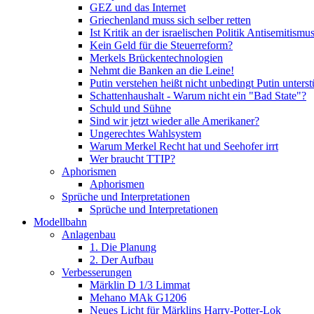
GEZ und das Internet
Griechenland muss sich selber retten
Ist Kritik an der israelischen Politik Antisemitismu
Kein Geld für die Steuerreform?
Merkels Brückentechnologien
Nehmt die Banken an die Leine!
Putin verstehen heißt nicht unbedingt Putin unterst
Schattenhaushalt - Warum nicht ein "Bad State"?
Schuld und Sühne
Sind wir jetzt wieder alle Amerikaner?
Ungerechtes Wahlsystem
Warum Merkel Recht hat und Seehofer irrt
Wer braucht TTIP?
Aphorismen
Aphorismen
Sprüche und Interpretationen
Sprüche und Interpretationen
Modellbahn
Anlagenbau
1. Die Planung
2. Der Aufbau
Verbesserungen
Märklin D 1/3 Limmat
Mehano MAk G1206
Neues Licht für Märklins Harry-Potter-Lok