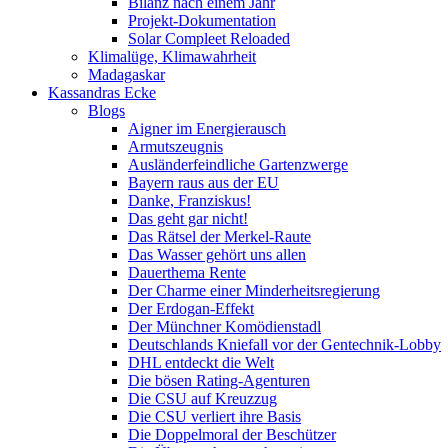
Bilanz nach einem Jahr
Projekt-Dokumentation
Solar Compleet Reloaded
Klimalüge, Klimawahrheit
Madagaskar
Kassandras Ecke
Blogs
Aigner im Energierausch
Armutszeugnis
Ausländerfeindliche Gartenzwerge
Bayern raus aus der EU
Danke, Franziskus!
Das geht gar nicht!
Das Rätsel der Merkel-Raute
Das Wasser gehört uns allen
Dauerthema Rente
Der Charme einer Minderheitsregierung
Der Erdogan-Effekt
Der Münchner Komödienstadl
Deutschlands Kniefall vor der Gentechnik-Lobby
DHL entdeckt die Welt
Die bösen Rating-Agenturen
Die CSU auf Kreuzzug
Die CSU verliert ihre Basis
Die Doppelmoral der Beschützer