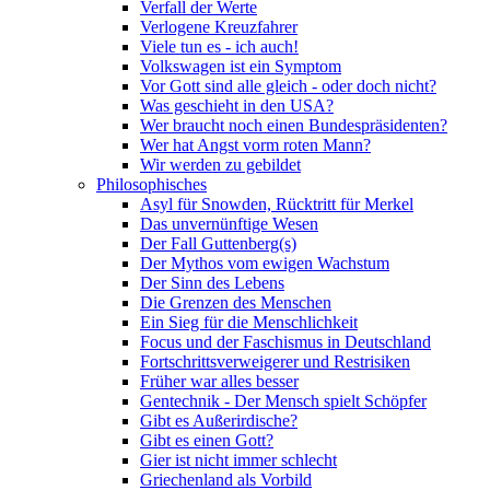
Verfall der Werte
Verlogene Kreuzfahrer
Viele tun es - ich auch!
Volkswagen ist ein Symptom
Vor Gott sind alle gleich - oder doch nicht?
Was geschieht in den USA?
Wer braucht noch einen Bundespräsidenten?
Wer hat Angst vorm roten Mann?
Wir werden zu gebildet
Philosophisches
Asyl für Snowden, Rücktritt für Merkel
Das unvernünftige Wesen
Der Fall Guttenberg(s)
Der Mythos vom ewigen Wachstum
Der Sinn des Lebens
Die Grenzen des Menschen
Ein Sieg für die Menschlichkeit
Focus und der Faschismus in Deutschland
Fortschrittsverweigerer und Restrisiken
Früher war alles besser
Gentechnik - Der Mensch spielt Schöpfer
Gibt es Außerirdische?
Gibt es einen Gott?
Gier ist nicht immer schlecht
Griechenland als Vorbild