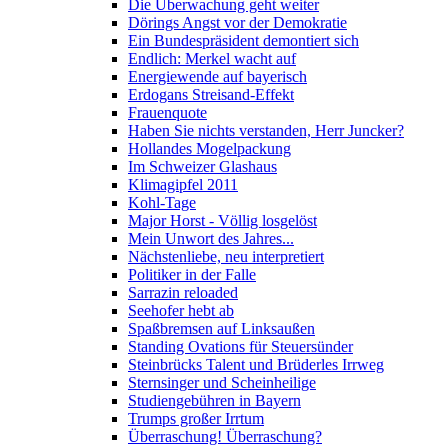
Die Überwachung geht weiter
Dörings Angst vor der Demokratie
Ein Bundespräsident demontiert sich
Endlich: Merkel wacht auf
Energiewende auf bayerisch
Erdogans Streisand-Effekt
Frauenquote
Haben Sie nichts verstanden, Herr Juncker?
Hollandes Mogelpackung
Im Schweizer Glashaus
Klimagipfel 2011
Kohl-Tage
Major Horst - Völlig losgelöst
Mein Unwort des Jahres...
Nächstenliebe, neu interpretiert
Politiker in der Falle
Sarrazin reloaded
Seehofer hebt ab
Spaßbremsen auf Linksaußen
Standing Ovations für Steuersünder
Steinbrücks Talent und Brüderles Irrweg
Sternsinger und Scheinheilige
Studiengebühren in Bayern
Trumps großer Irrtum
Überraschung! Überraschung?