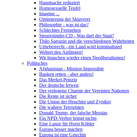
Hauptsache reduziert
Homosexuelle Teufel
Imagine ...
Optimierung der Sklaverei
Philosophie - was ist das?
Schlechtes Fernsehen
Steuersünder-CD - Was darf der Staat?
Thilo Sarrazin und die verschiedenen Wahrheiten
Urheberrecht - ein Land wird kriminalisiert
Wehret den Anfängen!
Wir brauchen wieder einen Neoliberalismus!
Politisches
Afghanistan - Mission Impossible
Banken retten - aber anders!
Das Merkel-Prinzip
Der deutsche Irrweg
Der verlogene Charme der Vereinten Nationen
Die Rente ist sicher
Die Union der Heuchler und Zyniker
Die wahren Terroristen
Donald Trump, der falsche Messias
Ein NPD-Verbot bringt nichts
Eine Lanze für Horst Köhler
Europa besser machen
Europa ist eine Griechin