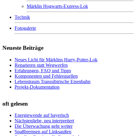
Märklin Hogwarts-Express-Lok
Technik
Fotogalerie
Neueste Beiträge
Neues Licht für Märklins Harry-Potter-Lok
Reparieren statt Wegwerfen
Erfahrungen, FAQ und Tipps
Komponenten und Fehlerquellen
Lebenstraum Transsibirische Eisenbahn
Projekt-Dokumentation
oft gelesen
Energiewende auf bayerisch
Nächstenliebe, neu interpretiert
Die Überwachung geht weiter
Spaßbremsen auf Linksaußen