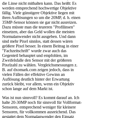
die Linse nicht mithalten kann. Das heißt: Es
werden entsprechend hochwertige Objektive
fällig. Viele günstigere Objektive liegen mit
ihren Auflösungen so um die 20MP, d. h. einen
35MP-Sensor können sie gar nicht ausreizen.
Dazu müsste man die teureren "Profilinsen"
einsetzen, aber das Geld wollen die meisten
Normalanwender nicht ausgeben. Und dann
sind mehr Pixel sinnlos, statt dessen wären
größere Pixel besser. In einem Beitrag in einer
"Fachzeitschrift" wurde zwar auch das
Gegenteil behauptet und empfohlen, im
Zweifelsfalle den Sensor mit der größeren
Pixelzahl zu wählen. Vergleichsmessungen z.
B. auf dxomark.com zeigen jedoch, dass in
vielen Fällen der effektive Gewinn an
Auflösung deutlich hinter der Erwartung
zurück bleibt, vor allem, wenn ein Objektiv
schon lange auf dem Markt ist.
Was ist nun sinnvoll? Es kommt darauf an. Ich
halte 20-30MP noch für sinnvoll für Vollformat-
Sensoren, entsprechend weniger für kleinere
Sensoren, für vollkommen ausreichend. Das
gestattet dem Normalanwender den Einsatz