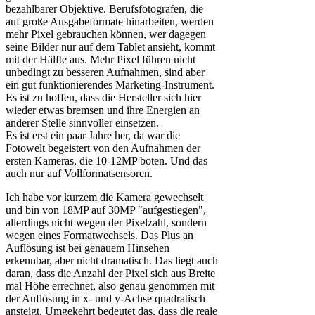
bezahlbarer Objektive. Berufsfotografen, die
auf große Ausgabeformate hinarbeiten, werden
mehr Pixel gebrauchen können, wer dagegen
seine Bilder nur auf dem Tablet ansieht, kommt
mit der Hälfte aus. Mehr Pixel führen nicht
unbedingt zu besseren Aufnahmen, sind aber
ein gut funktionierendes Marketing-Instrument.
Es ist zu hoffen, dass die Hersteller sich hier
wieder etwas bremsen und ihre Energien an
anderer Stelle sinnvoller einsetzen.
Es ist erst ein paar Jahre her, da war die
Fotowelt begeistert von den Aufnahmen der
ersten Kameras, die 10-12MP boten. Und das
auch nur auf Vollformatsensoren.
Ich habe vor kurzem die Kamera gewechselt
und bin von 18MP auf 30MP "aufgestiegen",
allerdings nicht wegen der Pixelzahl, sondern
wegen eines Formatwechsels. Das Plus an
Auflösung ist bei genauem Hinsehen
erkennbar, aber nicht dramatisch. Das liegt auch
daran, dass die Anzahl der Pixel sich aus Breite
mal Höhe errechnet, also genau genommen mit
der Auflösung in x- und y-Achse quadratisch
ansteigt. Umgekehrt bedeutet das, dass die reale