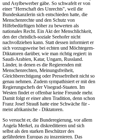
und Asylbewerber gäbe. So schwafelt er von
einer "Herrschaft des Unrechts", weil die
Bundeskanzlerin sich entschieden hatte, die
Menschenrechte und den Schutz von
Hilfebedürftigen höher zu bewerten als
nationales Recht. Ein Akt der Menschlichkeit,
den der christlich-soziale Seehofer nicht
nachvollziehen kann. Statt dessen informiert er
sich vorzugsweise bei echten und Möchtegern-
Diktatoren darüber, wie man richtig regiert: in
Saudi-Arabien, Katar, Ungarn, Russland.
Länder, in denen es die Regierenden mit
Menschenrechten, Meinungsfreiheit,
Gleichberechtigung oder Pressefreiheit nicht so
genau nehmen. Zudem sympathisiert er mit den
Regierungschefs der Visegrad-Staaten. Im
Westen findet er offenbar keine Freunde mehr.
Damit folgt er einer alten Tradition, denn schon
Franz Josef Strauß hatte eine Schwäche für -
meist afrikanische - Diktatoren.
So versucht er, die Bunderegierung, vor allem
Angela Merkel, zu diskreditieren und sich
selbst als den starken Beschützer des
gefährdeten Europas zu inszenieren. Das