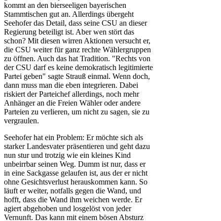
kommt an den bierseeligen bayerischen
Stammtischen gut an. Allerdings übergeht
Seehofer das Detail, dass seine CSU an dieser
Regierung beteiligt ist. Aber wen stört das
schon? Mit diesen wirren Aktionen versucht er,
die CSU weiter für ganz rechte Wählergruppen
zu öffnen. Auch das hat Tradition. "Rechts von
der CSU darf es keine demokratisch legitimierte
Partei geben" sagte Strauß einmal. Wenn doch,
dann muss man die eben integrieren. Dabei
riskiert der Parteichef allerdings, noch mehr
Anhänger an die Freien Wähler oder andere
Parteien zu verlieren, um nicht zu sagen, sie zu
vergraulen.
Seehofer hat ein Problem: Er möchte sich als
starker Landesvater präsentieren und geht dazu
nun stur und trotzig wie ein kleines Kind
unbeirrbar seinen Weg. Dumm ist nur, dass er
in eine Sackgasse gelaufen ist, aus der er nicht
ohne Gesichtsverlust herauskommen kann. So
läuft er weiter, notfalls gegen die Wand, und
hofft, dass die Wand ihm weichen werde. Er
agiert abgehoben und losgelöst von jeder
Vernunft. Das kann mit einem bösen Absturz