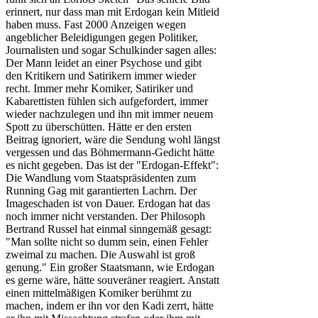
erinnert, nur dass man mit Erdogan kein Mitleid
haben muss. Fast 2000 Anzeigen wegen
angeblicher Beleidigungen gegen Politiker,
Journalisten und sogar Schulkinder sagen alles:
Der Mann leidet an einer Psychose und gibt
den Kritikern und Satirikern immer wieder
recht. Immer mehr Komiker, Satiriker und
Kabarettisten fühlen sich aufgefordert, immer
wieder nachzulegen und ihn mit immer neuem
Spott zu überschütten. Hätte er den ersten
Beitrag ignoriert, wäre die Sendung wohl längst
vergessen und das Böhmermann-Gedicht hätte
es nicht gegeben. Das ist der "Erdogan-Effekt":
Die Wandlung vom Staatspräsidenten zum
Running Gag mit garantierten Lachrn. Der
Imageschaden ist von Dauer. Erdogan hat das
noch immer nicht verstanden. Der Philosoph
Bertrand Russel hat einmal sinngemäß gesagt:
"Man sollte nicht so dumm sein, einen Fehler
zweimal zu machen. Die Auswahl ist groß
genung." Ein großer Staatsmann, wie Erdogan
es gerne wäre, hätte souveräner reagiert. Anstatt
einen mittelmäßigen Komiker berühmt zu
machen, indem er ihn vor den Kadi zerrt, hätte