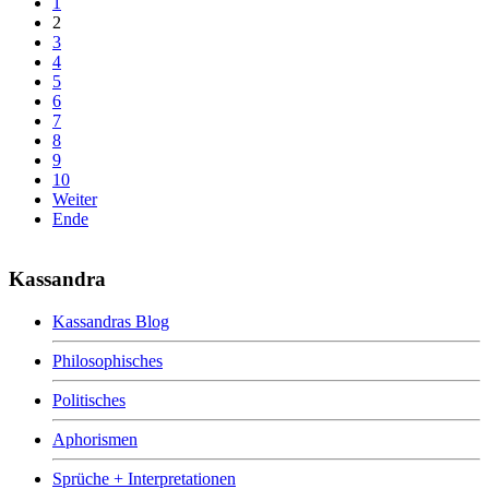
1
2
3
4
5
6
7
8
9
10
Weiter
Ende
Kassandra
Kassandras Blog
Philosophisches
Politisches
Aphorismen
Sprüche + Interpretationen