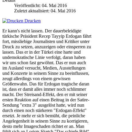
Details
Veröffentlicht: 04. Mai 2016
Zuletzt aktualisiert: 04. Mai 2016
Drucken
Er kann's nicht lassen. Der dauerbeleidigte
türkische Präsident Recep Tayyip Erdogan fährt
fort, missliebige Journalisten und Kritiker unter
Druck zu setzen, anzuzeigen oder einsperren zu
lassen. Das er in der Türkei eine harte und
undemokratische Linie verfolgt, daran haben
wir uns schon fast gewöhnt. Das er nun auch
im Ausland versucht, Medien, Ausstellungen
und Konzerte in seinem Sinne zu beeinflussen,
zeugt allerdings von einem gewissen
Größenwahn. Das für Erdogan tragische daran
ist, dass er damit alles immer noch schlimmer
macht. Der Streisand-Effekt, den er mit seiner
ersten Reaktion auf einen Beitrag in der Satire-
Sendung "extra 3" ausgelöst hatte, wird nun
durch einen noch stärkeren "Erdogan-Effekt"
ersetzt. Je mehr er sich bemüht, die peinliche
Angelegenheit in seinem Sinne zu korrigieren,
desto mehr Imageschaden richtet er an. Man
fühlt sich an Loriots Sketch "Das schiefe Bild"