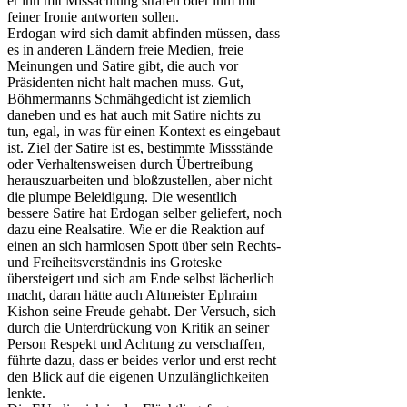
er ihn mit Missachtung strafen oder ihm mit
feiner Ironie antworten sollen.
Erdogan wird sich damit abfinden müssen, dass
es in anderen Ländern freie Medien, freie
Meinungen und Satire gibt, die auch vor
Präsidenten nicht halt machen muss. Gut,
Böhmermanns Schmähgedicht ist ziemlich
daneben und es hat auch mit Satire nichts zu
tun, egal, in was für einen Kontext es eingebaut
ist. Ziel der Satire ist es, bestimmte Missstände
oder Verhaltensweisen durch Übertreibung
herauszuarbeiten und bloßzustellen, aber nicht
die plumpe Beleidigung. Die wesentlich
bessere Satire hat Erdogan selber geliefert, noch
dazu eine Realsatire. Wie er die Reaktion auf
einen an sich harmlosen Spott über sein Rechts-
und Freiheitsverständnis ins Groteske
übersteigert und sich am Ende selbst lächerlich
macht, daran hätte auch Altmeister Ephraim
Kishon seine Freude gehabt. Der Versuch, sich
durch die Unterdrückung von Kritik an seiner
Person Respekt und Achtung zu verschaffen,
führte dazu, dass er beides verlor und erst recht
den Blick auf die eigenen Unzulänglichkeiten
lenkte.