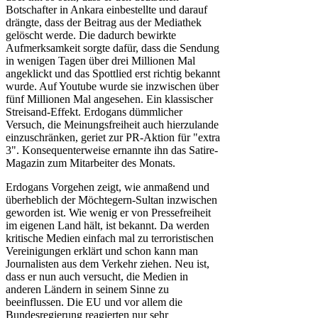
Botschafter in Ankara einbestellte und darauf
drängte, dass der Beitrag aus der Mediathek
gelöscht werde. Die dadurch bewirkte
Aufmerksamkeit sorgte dafür, dass die Sendung
in wenigen Tagen über drei Millionen Mal
angeklickt und das Spottlied erst richtig bekannt
wurde. Auf Youtube wurde sie inzwischen über
fünf Millionen Mal angesehen. Ein klassischer
Streisand-Effekt. Erdogans dümmlicher
Versuch, die Meinungsfreiheit auch hierzulande
einzuschränken, geriet zur PR-Aktion für "extra
3". Konsequenterweise ernannte ihn das Satire-
Magazin zum Mitarbeiter des Monats.
Erdogans Vorgehen zeigt, wie anmaßend und
überheblich der Möchtegern-Sultan inzwischen
geworden ist. Wie wenig er von Pressefreiheit
im eigenen Land hält, ist bekannt. Da werden
kritische Medien einfach mal zu terroristischen
Vereinigungen erklärt und schon kann man
Journalisten aus dem Verkehr ziehen. Neu ist,
dass er nun auch versucht, die Medien in
anderen Ländern in seinem Sinne zu
beeinflussen. Die EU und vor allem die
Bundesregierung reagierten nur sehr