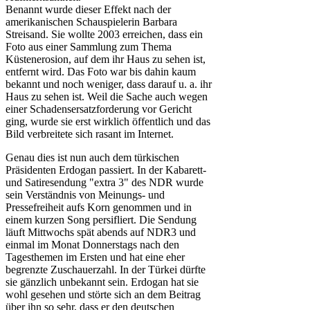
Benannt wurde dieser Effekt nach der
amerikanischen Schauspielerin Barbara
Streisand. Sie wollte 2003 erreichen, dass ein
Foto aus einer Sammlung zum Thema
Küstenerosion, auf dem ihr Haus zu sehen ist,
entfernt wird. Das Foto war bis dahin kaum
bekannt und noch weniger, dass darauf u. a. ihr
Haus zu sehen ist. Weil die Sache auch wegen
einer Schadensersatzforderung vor Gericht
ging, wurde sie erst wirklich öffentlich und das
Bild verbreitete sich rasant im Internet.
Genau dies ist nun auch dem türkischen
Präsidenten Erdogan passiert. In der Kabarett-
und Satiresendung "extra 3" des NDR wurde
sein Verständnis von Meinungs- und
Pressefreiheit aufs Korn genommen und in
einem kurzen Song persifliert. Die Sendung
läuft Mittwochs spät abends auf NDR3 und
einmal im Monat Donnerstags nach den
Tagesthemen im Ersten und hat eine eher
begrenzte Zuschauerzahl. In der Türkei dürfte
sie gänzlich unbekannt sein. Erdogan hat sie
wohl gesehen und störte sich an dem Beitrag
über ihn so sehr, dass er den deutschen