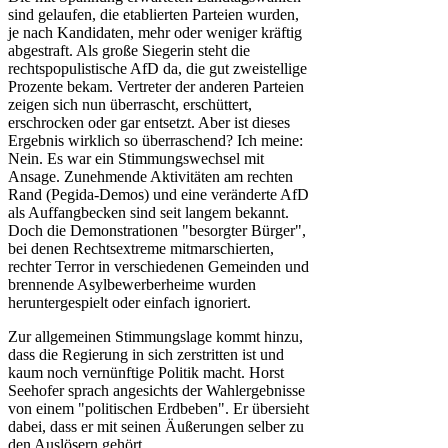
sind gelaufen, die etablierten Parteien wurden,
je nach Kandidaten, mehr oder weniger kräftig
abgestraft. Als große Siegerin steht die
rechtspopulistische AfD da, die gut zweistellige
Prozente bekam. Vertreter der anderen Parteien
zeigen sich nun überrascht, erschüttert,
erschrocken oder gar entsetzt. Aber ist dieses
Ergebnis wirklich so überraschend? Ich meine:
Nein. Es war ein Stimmungswechsel mit
Ansage. Zunehmende Aktivitäten am rechten
Rand (Pegida-Demos) und eine veränderte AfD
als Auffangbecken sind seit langem bekannt.
Doch die Demonstrationen "besorgter Bürger",
bei denen Rechtsextreme mitmarschierten,
rechter Terror in verschiedenen Gemeinden und
brennende Asylbewerberheime wurden
heruntergespielt oder einfach ignoriert.
Zur allgemeinen Stimmungslage kommt hinzu,
dass die Regierung in sich zerstritten ist und
kaum noch vernünftige Politik macht. Horst
Seehofer sprach angesichts der Wahlergebnisse
von einem "politischen Erdbeben". Er übersieht
dabei, dass er mit seinen Äußerungen selber zu
den Auslösern gehört.