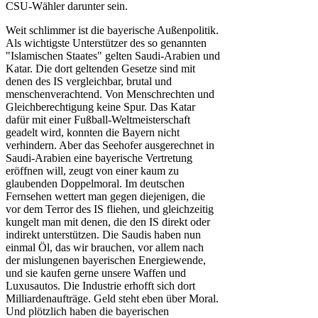
CSU-Wähler darunter sein.
Weit schlimmer ist die bayerische Außenpolitik.
Als wichtigste Unterstützer des so genannten
"Islamischen Staates" gelten Saudi-Arabien und
Katar. Die dort geltenden Gesetze sind mit
denen des IS vergleichbar, brutal und
menschenverachtend. Von Menschrechten und
Gleichberechtigung keine Spur. Das Katar
dafür mit einer Fußball-Weltmeisterschaft
geadelt wird, konnten die Bayern nicht
verhindern. Aber das Seehofer ausgerechnet in
Saudi-Arabien eine bayerische Vertretung
eröffnen will, zeugt von einer kaum zu
glaubenden Doppelmoral. Im deutschen
Fernsehen wettert man gegen diejenigen, die
vor dem Terror des IS fliehen, und gleichzeitig
kungelt man mit denen, die den IS direkt oder
indirekt unterstützen. Die Saudis haben nun
einmal Öl, das wir brauchen, vor allem nach
der mislungenen bayerischen Energiewende,
und sie kaufen gerne unsere Waffen und
Luxusautos. Die Industrie erhofft sich dort
Milliardenaufträge. Geld steht eben über Moral.
Und plötzlich haben die bayerischen